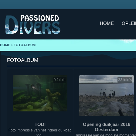
HOME
OPLEI
HOME
»
FOTOALBUM
FOTOALBUM
9 foto's
33 foto's
TODI
Opening duikjaar 2016
Oesterdam
Foto impressie van het indoor duikbad
todi.
Impressie van de mooiste momente