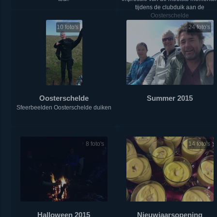
tijdens de clubduik aan de
Oosterschelde
10 foto's
24 foto's
Oosterschelde
Summer 2015
Sfeerbeelden Oosterschelde duiken
8 foto's
14 foto's
Halloween 2015
Nieuwjaarsopening