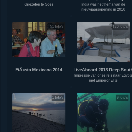
Griezelen te Goes
India was het thema van de
nieuwjaarsopening in 2016
51 foto's
120 foto's
FiÃ«sta Mexicana 2014
LiveAboard 2013 Deep Sout
Impressie van onze reis naar Egypt
met Emperor Elite
1 foto's
9 foto's