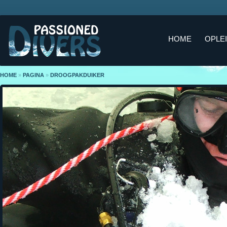
HOME
OPLE
HOME
»
PAGINA
»
DROOGPAKDUIKER